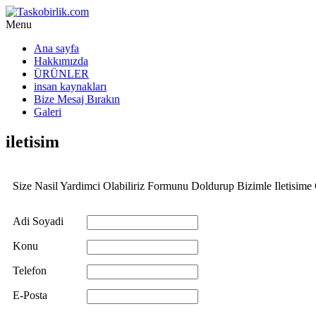
Menu
Ana sayfa
Hakkımızda
ÜRÜNLER
insan kaynakları
Bize Mesaj Bırakın
Galeri
iletisim
Size Nasil Yardimci Olabiliriz Formunu Doldurup Bizimle Iletisime 
Adi Soyadi
Konu
Telefon
E-Posta