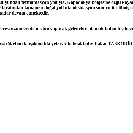
uyundan fermantasyon yoluyla, Kapadokya bölgesine özgü kayadan
er tarafından tamamen doğal yollarla oksidasyon sonucu üretilmi
kadar devam etmektedir.
esi üzümleri ile üretim yaparak geleneksel damak tadını hiç bo
itesi tüketimi karşılamakta yetersiz kalmaktadır. Fakat TASKOBİRL