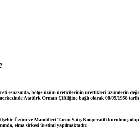
e
i esnasında, bölge üzüm üreticilerinin ürettikleri üzümlerin değe
 merkezinde Atatürk Orman Çiftliğine bağlı olarak 08/05/1958 tar
Gülşehir Üzüm ve Mamülleri Tarım Satış Kooperatifi kurulmuş ol
nda, elma sirkesi üretimi yapılmaktadır.